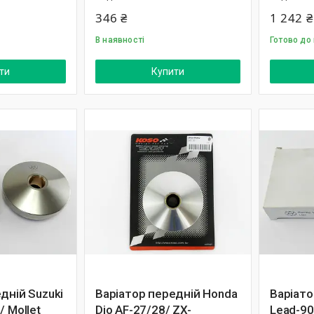
346 ₴
1 242 ₴
В наявності
Готово до
ти
Купити
дній Suzuki
Варіатор передній Honda
Варіато
/ Mollet
Dio AF-27/28/ ZX-
Lead-90