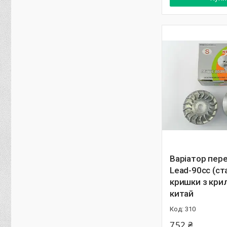
Варіатор пер
Lead-90cc (ст
кришки з кри
китай
310
752 ₴