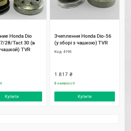
ние Honda Dio
Зчеплення Honda Dio-56
7/28/Tact 30 (в
(у зборі з чашкою) TVR
 чашкой) TVR
4195
1 817 ₴
ті
В наявності
Купити
Купити