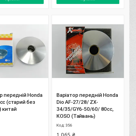
р передній Honda
Варіатор передній Honda
cc (старий без
Dio AF-27/28/ ZX-
) китай
34/35/GY6-50/60/ 80cc,
КОЅО (Тайвань)
356
1 065 ₴