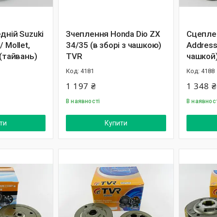
дній Suzuki
Зчеплення Honda Dio ZX
Сцепле
 Mollet,
34/35 (в зборі з чашкою)
Address
 (тайвань)
TVR
чашкой
4181
4188
1 197 ₴
1 348 ₴
В наявності
В наявнос
ти
Купити