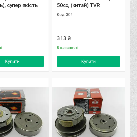
ь), супер якість
50cc, (китай) TVR
304
313 ₴
ті
В наявності
Купити
Купити