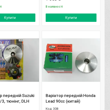
ті
В наявності
Купити
Купити
р передній Suzuki
Варіатор передній Honda
2/3, тюнінг, DLH
Lead 90cc (китай)
308