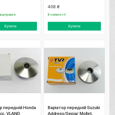
408 ₴
 відправки
В наявності
Купити
Купити
р передній Honda
Варіатор передній Suzuki
cc, VLAND
Address/Sepia/ Mollet,