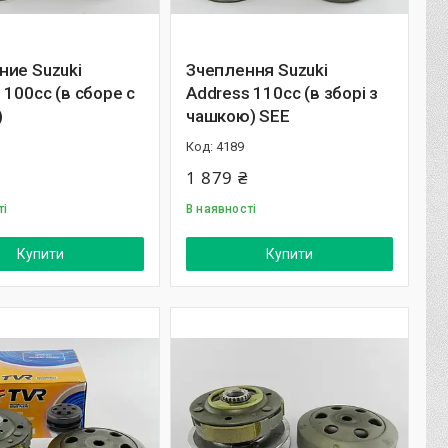
ние Suzuki
Зчеплення Suzuki
 100cc (в сборе с
Address 110cc (в зборі з
)
чашкою) SEE
4189
1 879 ₴
ті
В наявності
Купити
Купити