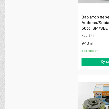
Варіатор пере
Address/Sepia/
50cc, SPI/ЅЕЕ
341
940 ₴
В наявності
Купи