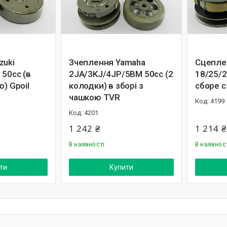
zuki
Зчеплення Yamaha
Сцепле
 50cc (в
2JA/3KJ/4JP/5BM 50сс (2
18/25/2
ю) Gpoil
колодки) в зборі з
сборе с
чашкою TVR
4199
4201
1 242 ₴
1 214 ₴
В наявності
В наявнос
ти
Купити