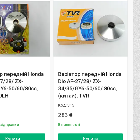
р передній Honda
Варіатор передній Honda
27/28/ ZX-
Dio AF-27/28/ ZX-
Y6-50/60/80cc,
34/35/GY6-50/60/ 80cc,
DLH
(китай), TVR
315
283 ₴
 відправки
В наявності
Купити
Купити