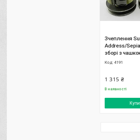
Зчеплення Su
Address/Sepia
зборі з чашко
4191
1 315 ₴
В наявності
Купи