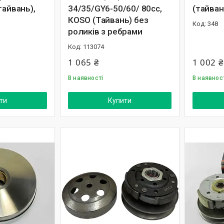
тайвань),
34/35/GY6-50/60/ 80cc,
(тайван
КОЅО (Тайвань) без
348
роликів з ребрами
113074
1 065 ₴
1 002 ₴
В наявності
В наявнос
ти
Купити