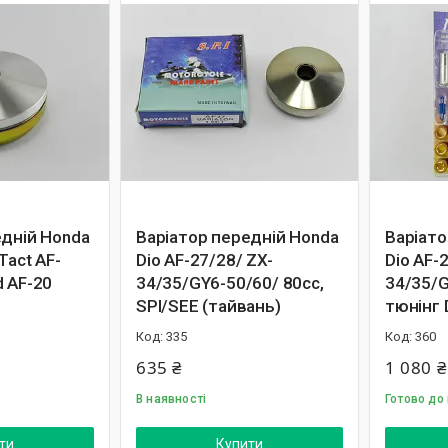
едній Honda
Варіатор передній Honda
Варіато
Tact AF-
Dio AF-27/28/ ZX-
Dio AF-
d AF-20
34/35/GY6-50/60/ 80cc,
34/35/G
SPI/ЅЕЕ (тайвань)
тюнінг 
335
360
635 ₴
1 080 ₴
В наявності
Готово до
ти
Купити