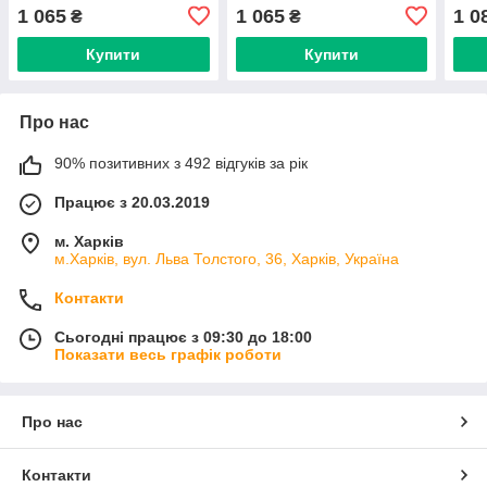
КОЅО (Тайвань)
КОЅО (Тайвань) без
тюні
1 065
1 065
1 0
₴
₴
роликів з ребрами
Купити
Купити
Про нас
90% позитивних з 492 відгуків за рік
Працює з 20.03.2019
м. Харків
м.Харків, вул. Льва Толстого, 36, Харків, Україна
Контакти
Сьогодні працює з 09:30 до 18:00
Показати весь графік роботи
Про нас
Контакти