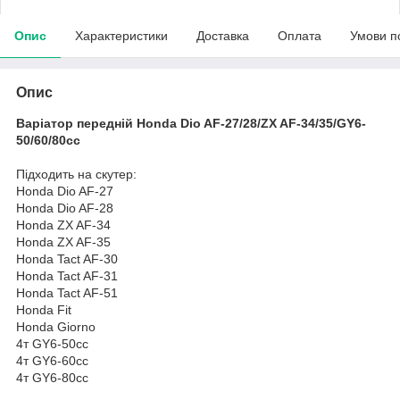
Опис
Характеристики
Доставка
Оплата
Умови п
Опис
Варіатор передній Honda Dio AF-27/28/ZX AF-34/35/GY6-
50/60/80
cc
Підходить на скутер:
Honda Dio AF-27
Honda Dio AF-28
Honda ZX AF-34
Honda ZX AF-35
Honda Tact AF-30
Honda Tact AF-31
Honda Tact AF-51
Honda Fit
Honda Giorno
4т GY6-50cc
4т GY6-60cc
4т GY6-80cc