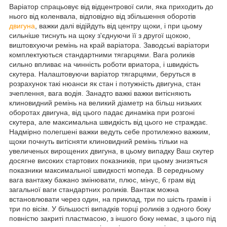
Варіатор спрацьовує від відцентрової сили, яка приходить до
нього від коленвала, відповідно від збільшення оборотів
двигуна
, важки далі відійдуть від центру щоки, і при цьому
сильніше тиснуть на щоку з'єднуючи її з другої щокою,
виштовхуючи ремінь на край варіатора. Заводські варіатори
комплектуються стандартними тягарцями. Вага роликів
сильно впливає на чинність роботи вриатора, і швидкість
скутера. Налаштовуючи варіатор тягарцями, беруться в
розрахунок такі нюанси як стан і потужність двигуна, стан
зчеплення, вага водія. Занадто важкі важки витісняють
клиновидний ремінь на великий діаметр на більш низьких
оборотах двигуна, від цього падає динаміка при розгоні
скутера, але максимальна швидкість від цього не страждає.
Надмірно полегшені важки ведуть себе протилежно важким,
щоки почнуть витісняти клиновидний ремінь тільки на
увеличеных вирощених двигуна, в цьому випадку Ваш скутер
досягне високих стартових показників, при цьому знизяться
показники максимальної швидкості мопеда. В середньому
вага вантажу бажано змінювати, плюс, мінус, 6 грам від
загальної ваги стандартних роликів. Вантаж можна
встановлювати через один, на приклад, три по шість грамів і
три по вісім. У більшості випадків торці роликів з одного боку
повністю закриті пластмасою, з іншого боку немає, з цього під