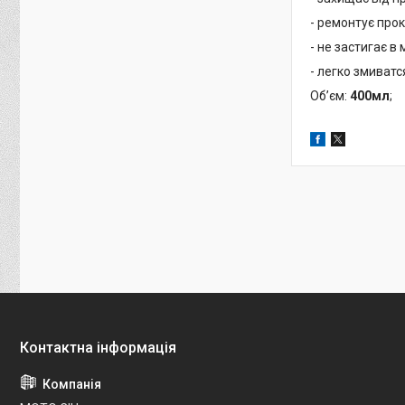
- ремонтує прок
- не застигає в 
- легко змиват
Обʼєм:
400мл
;