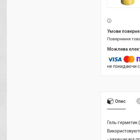
повернення тов
не покидаючи с
Опис
Гель-герметик 
Використовують
- захищає від п