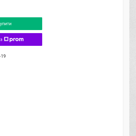
упити
 з
-19