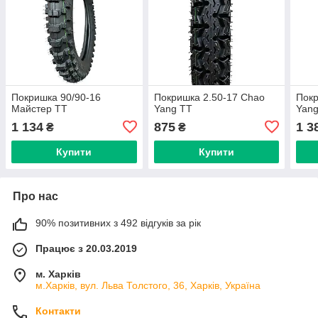
Покришка 90/90-16
Покришка 2.50-17 Chao
Покр
Майстер ТТ
Yang ТТ
Yan
1 134
875
1 3
₴
₴
Купити
Купити
Про нас
90% позитивних з 492 відгуків за рік
Працює з 20.03.2019
м. Харків
м.Харків, вул. Льва Толстого, 36, Харків, Україна
Контакти