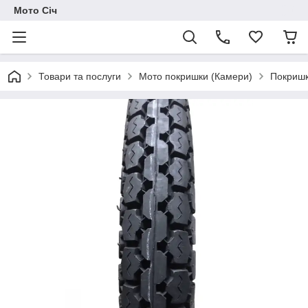
Мото Січ
Товари та послуги
Мото покришки (Камери)
Покришк