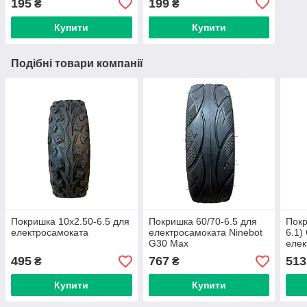
195
199
₴
₴
Купити
Купити
Подібні товари компанії
Покришка 10х2.50-6.5 для
Покришка 60/70-6.5 для
Покр
електросамоката
електросамоката Ninebot
6.1)
G30 Max
елек
495
767
513
₴
₴
Купити
Купити