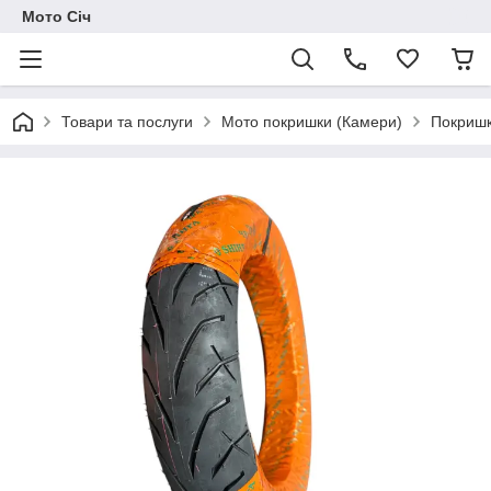
Мото Січ
Товари та послуги
Мото покришки (Камери)
Покришк