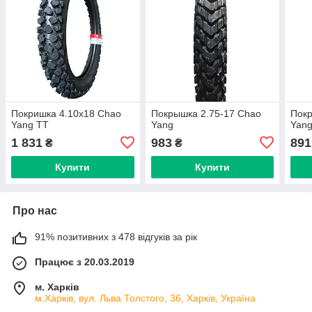
Покришка 4.10x18 Chao
Покрышка 2.75-17 Chao
Покр
Yang TT
Yang
Yan
1 831
983
891
₴
₴
Купити
Купити
Про нас
91% позитивних з 478 відгуків за рік
Працює з 20.03.2019
м. Харків
м.Харків, вул. Льва Толстого, 36, Харків, Україна