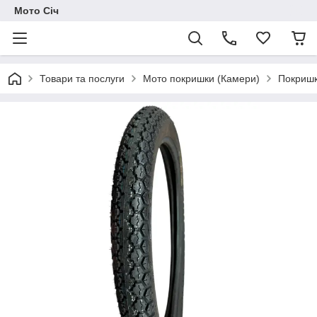
Мото Січ
Товари та послуги
Мото покришки (Камери)
Покришк