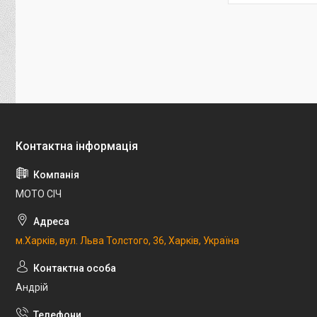
МОТО СІЧ
м.Харків, вул. Льва Толстого, 36, Харків, Україна
Андрій