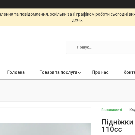
ення та повідомлення, оскільки за її графіком роботи сьогодні в
день.
Головна
Товари та послуги
Про нас
Конт
В наявності
Ко
Підніжки 
110сс