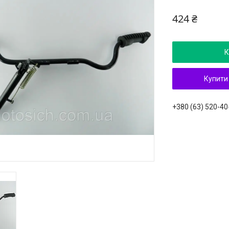
424 ₴
К
Купити
+380 (63) 520-40