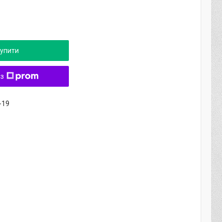
упити
 з
-19