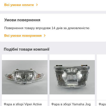
Всі умови оплати
Умови повернення
Повернення товару впродовж 14 днів за домовленістю
Всі умови повернення
Подібні товари компанії
Фара в зборі Viper Active
Фара в зборі Yamaha Jog
Фара