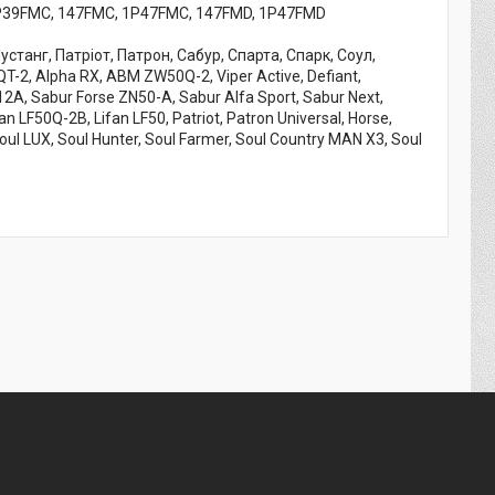
P39FMC, 147FMC, 1P47FMC, 147FMD, 1P47FMD
станг, Патріот, Патрон, Сабур, Спарта, Спарк, Соул,
QT-2, Alpha RX, ABM ZW50Q-2, Viper Active, Defiant,
A, Sabur Forse ZN50-A, Sabur Alfa Sport, Sabur Next,
an LF50Q-2B, Lifan LF50, Patriot, Patron Universal, Horse,
ul LUX, Soul Hunter, Soul Farmer, Soul Country MAN X3, Soul