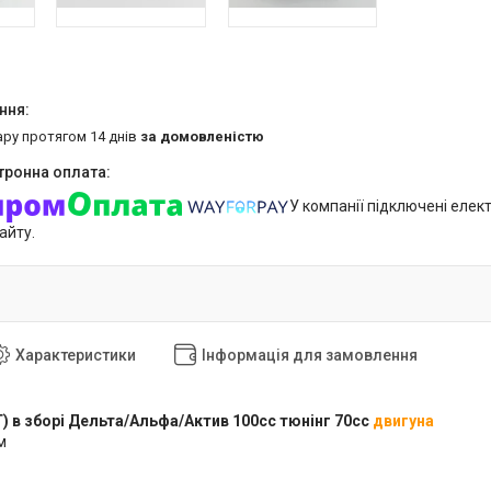
ару протягом 14 днів
за домовленістю
У компанії підключені елек
айту.
Характеристики
Інформація для замовлення
) в зборі Дельта/Альфа/Актив 100сс тюнінг 70cc
двигуна
м