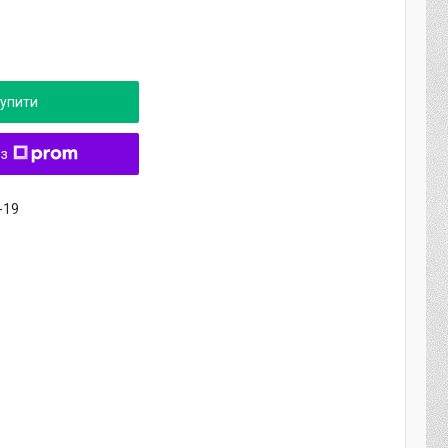
упити
 з
-19