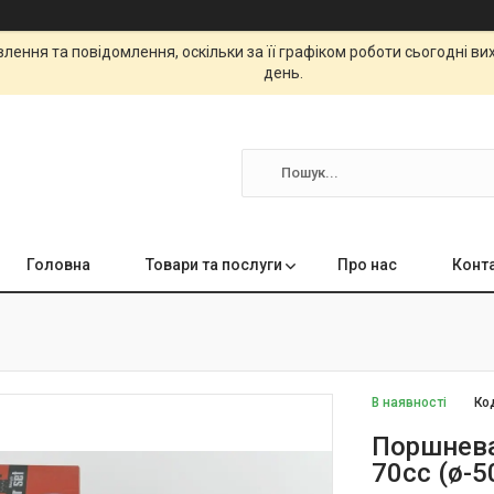
ення та повідомлення, оскільки за її графіком роботи сьогодні в
день.
Головна
Товари та послуги
Про нас
Конт
В наявності
Ко
Поршнева
70cc (ø-