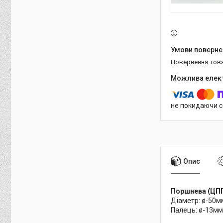
повернення тов
не покидаючи с
Опис
Поршнева (ЦПГ
Діаметр: ø-50м
Палець: ø-13мм