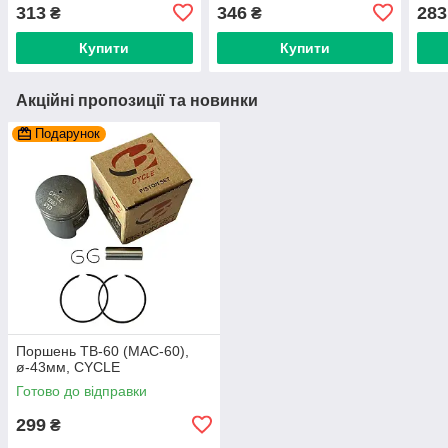
313
346
283
₴
₴
Купити
Купити
Акційні пропозиції та новинки
Подарунок
Поршень TB-60 (МАС-60),
ø-43мм, СYCLE
Готово до відправки
299
₴