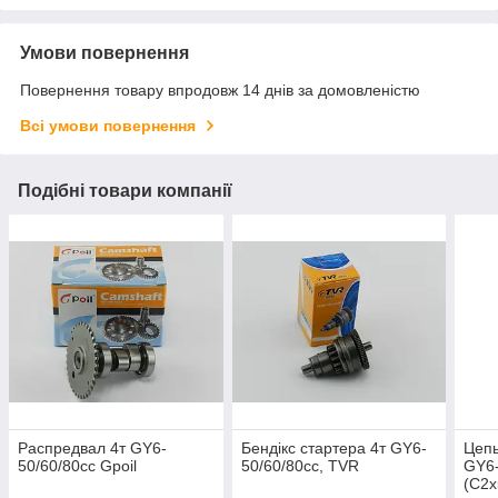
Умови повернення
Повернення товару впродовж 14 днів за домовленістю
Всі умови повернення
Подібні товари компанії
Распредвал 4т GY6-
Бендікс стартера 4т GY6-
Цепь
50/60/80сс Gpoil
50/60/80сс, TVR
GY6-
(C2x