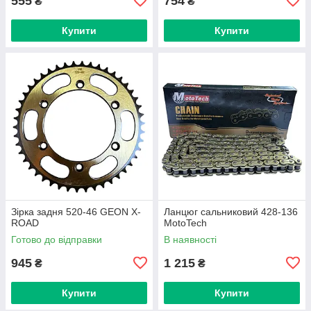
555
754
₴
₴
Купити
Купити
Зірка задня 520-46 GEON X-
Ланцюг сальниковий 428-136
ROAD
MotoTech
Готово до відправки
В наявності
945
1 215
₴
₴
Купити
Купити