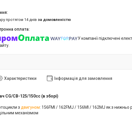
ару протягом 14 днів
за домовленістю
У компанії підключені елек
айту.
Характеристики
Інформація для замовлення
ч CG/CB-125/150cc (в зборі)
отоцикли з
двигуном
: 156FMI / 162FMJ / 156MI / 162MJ як з нижнь
дільним механізмом