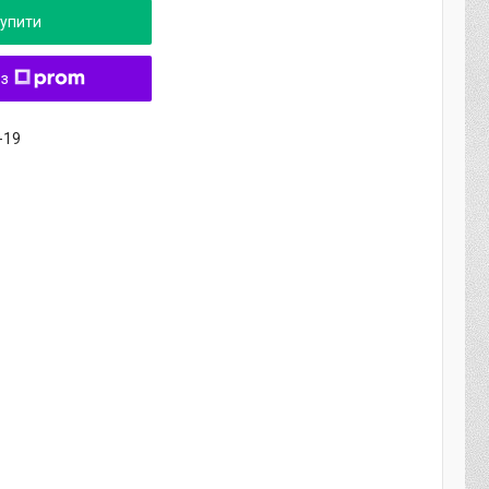
упити
 з
-19