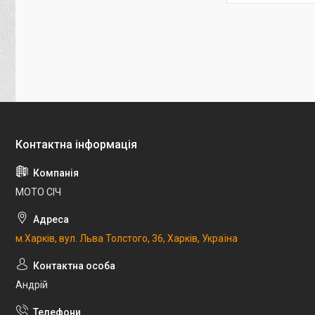
МОТО СІЧ
м.Харків, вул. Льва Толстого, 36, Харків, Україна
Андрій