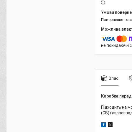
повернення тов
не покидаючи с
Опис
Коробка переда
Підходить на м
(CB) газорозпо