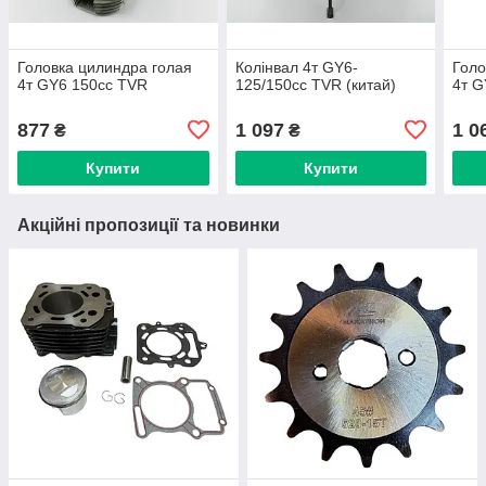
Головка цилиндра голая
Колінвал 4т GY6-
Голо
4т GY6 150сс TVR
125/150сс TVR (китай)
4т G
877
1 097
1 0
₴
₴
Купити
Купити
Акційні пропозиції та новинки