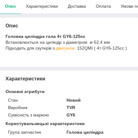
Опис
Характеристики
Доставка
Оплата
Умови п
Опис
Головка циліндра гола 4т GY6-125cc
Встановлюється на циліндр з діаметром: ø-52,4 мм
Підходить для скутерів з
двигуном
: 152QMI ( 4т GY6-125cc )
Характеристики
Основні атрибути
Стан
Новий
Виробник
TVR
Сумісність з маркою
GY6
Користувальницькі характеристики
Група запчастин
Голова циліндра