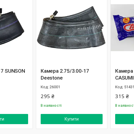
17 SUNSON
Камера 2.75/3.00-17
Камера 
Deestone
CASUMI
26001
5143
295 ₴
315 ₴
В наявності
В наявнос
ти
Купити