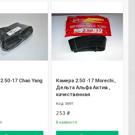
2.50-17 Chao Yang
Камера 2.50 -17 Morechi ,
Дельта Альфа Актив ,
1
качественная
3691
253 ₴
ті
В наявності