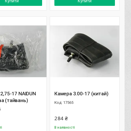
Купити
Купити
2,75-17 NAIDUN
Камера 3.00-17 (китай)
а (тайвань)
17565
5
284 ₴
ті
В наявності