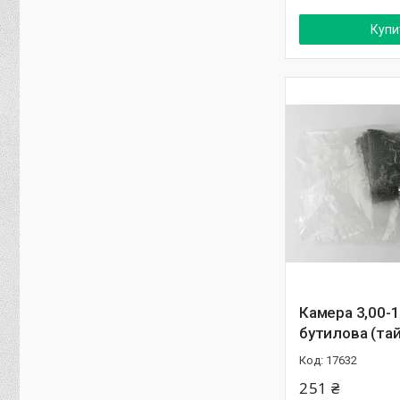
Купи
Камера 3,00-
бутилова (та
17632
251 ₴