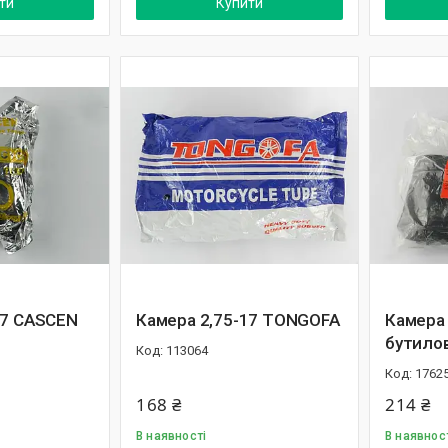
ти
Купити
17 CASCEN
Камера 2,75-17 TONGOFA
Камера 
бутилов
113064
1762
168 ₴
214 ₴
В наявності
В наявнос