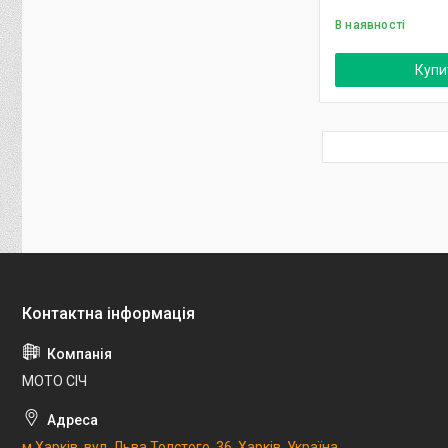
В наявності
Купи
МОТО СІЧ
м.Харків, вул. Льва Толстого, 36, Харків, Україна