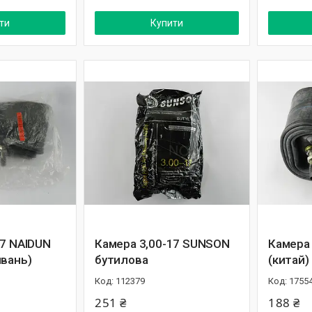
ти
Купити
17 NAIDUN
Камера 3,00-17 SUNSON
Камера 
йвань)
бутилова
(китай)
112379
1755
251 ₴
188 ₴